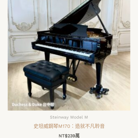
Steinway Model M
史坦威鋼琴M170：造就不凡聆音
NT$
239萬