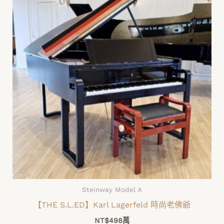
Steinway Model A
【THE S.L.ED】Karl Lagerfeld 時尚老佛爺
NT$
498萬