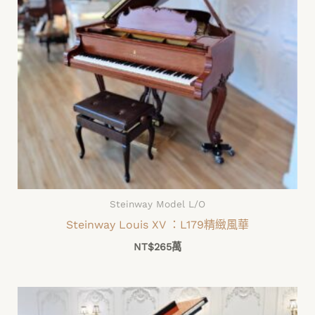
Steinway Model L/O
Steinway Louis XV ：L179精緻風華
NT$
265萬