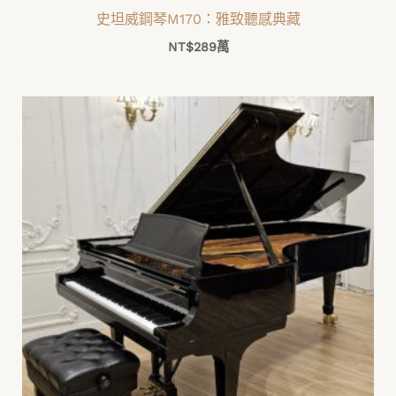
史坦威鋼琴M170：雅致聽感典藏
NT$
289萬