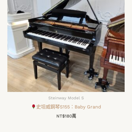
Steinway Model S
史坦威鋼琴S155：Baby Grand
NT$
180萬