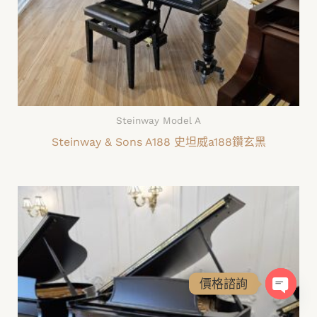
Steinway Model A
Steinway & Sons A188 史坦威a188鑽玄黑
價格諮詢
OPEN