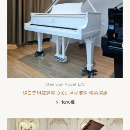
Steinway Model L/O
純白史坦威鋼琴 O180 浮光璀璨 輕柔繾綣
NT$
210萬