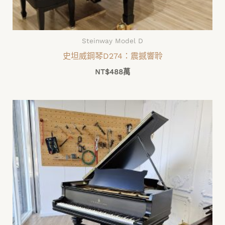
Steinway Model D
史坦威鋼琴D274：震撼響聆
NT$
488萬