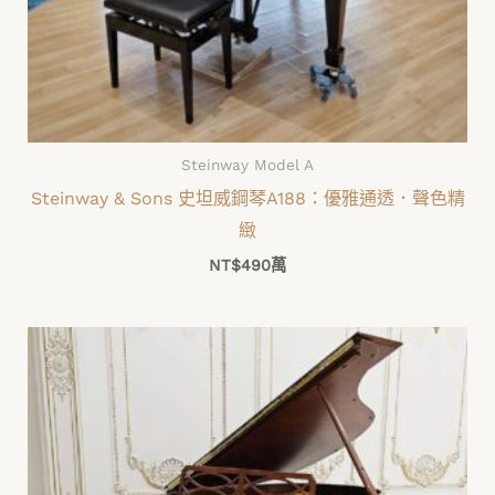
Steinway Model A
Steinway & Sons 史坦威鋼琴A188：優雅通透．聲色精
緻
NT$
490萬