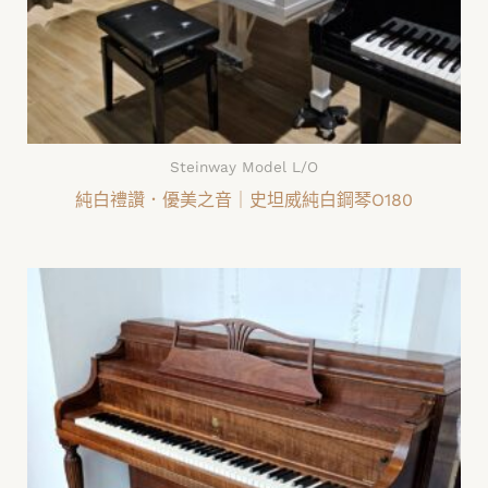
Steinway Model L/O
純白禮讚．優美之音｜史坦威純白鋼琴O180