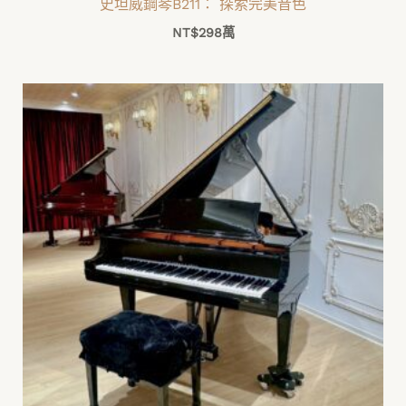
史坦威鋼琴B211： 探索完美音色
NT$
298萬