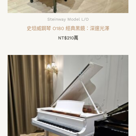
Steinway Model L/O
史坦威鋼琴 O180 經典黑鏡：深邃光澤
NT$
210萬