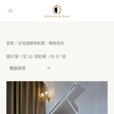
跳
facebook
instagram
line
youtube
shopping-
至
bag
主
要
內
容
首頁
/ 史坦威鋼琴館藏｜價格資訊
顯示第 1 至 30 項結果，共 57 項