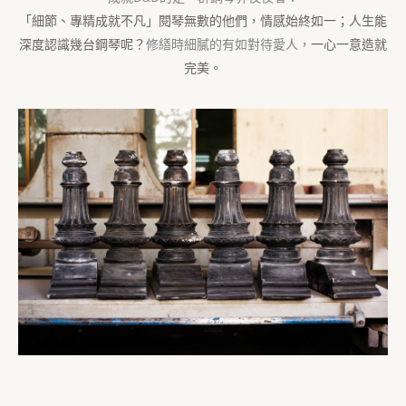
「細節、專精成就不凡」
閱琴無數的他們，情感始終如一；人生能
深度認識幾台鋼琴呢？
修繕時細膩的有如對待愛人，
一心一意造就
完美。