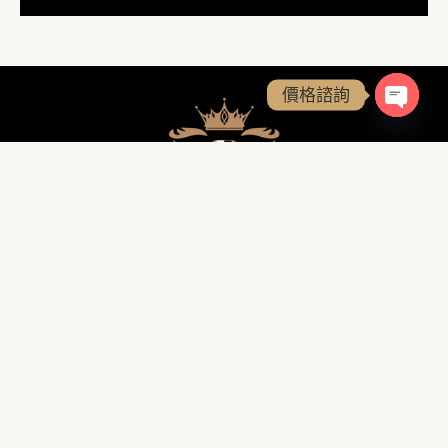
o
g
b
o
r
e
k
a
-
m
f
價格諮詢
OPEN
D&D 史坦威二手鋼琴專售館
Contact Details
(預約制)
台北概念旗艦館