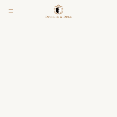
跳
facebook
instagram
line
youtube
shopping-
至
bag
主
要
內
容