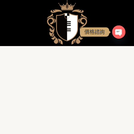
價格諮詢
OPEN
D&D 史坦威二手鋼琴專售館
Contact Details
(預約制)
台北概念旗艦館
台北市南港區市民大道八段99號1樓
0926 746 628
台中VIP臻藏館
台中市北屯區后庄路609號