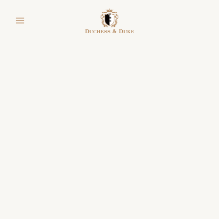
跳
facebook
instagram
line
youtube
shopping-
至
bag
主
要
內
容