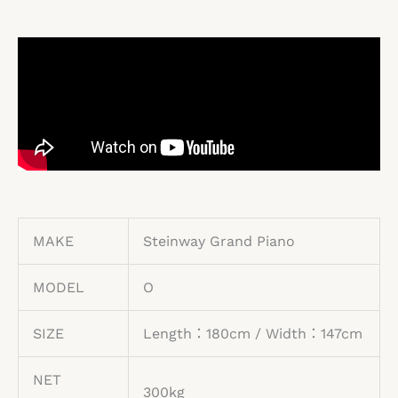
MAKE
Steinway Grand Piano
MODEL
O
SIZE
Length：180cm / Width：147cm
NET
300kg