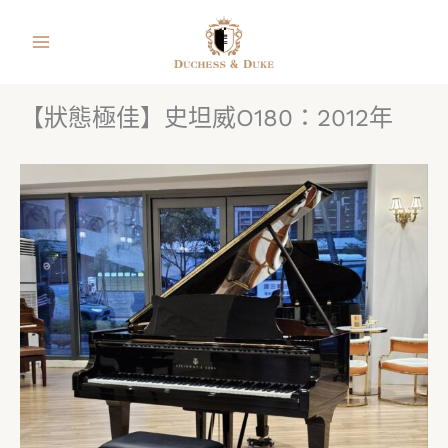
跳
facebook
instagram
line
youtube
shopping-
至
bag
主
要
【狀態極佳】史坦威O180：2012年
內
容