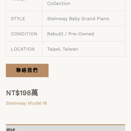
Collection
STYLE
Steinway Baby Grand Piano
CONDITION
Rebuilt / Pre-Owned
LOCATION
Taipei, Taiwan
聯絡我們
NT$
198萬
Steinway Model M
描述