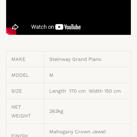
MAKE
Steinway Grand Piano
MODEL
M
SIZE
Length 170 cm Width 150 cm
NET
263kg
WEIGHT
Mahogany Crown Jewel
FINISH