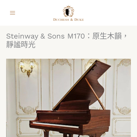
跳
facebook
instagram
line
youtube
shopping-
至
bag
主
要
Steinway & Sons M170：原生木韻，
內
靜謐時光
容