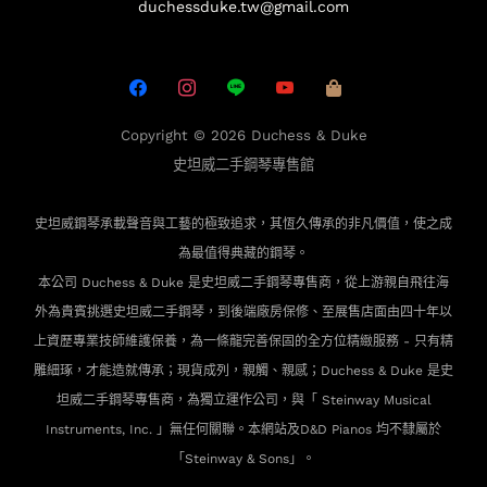
duchessduke.tw@gmail.com
Copyright © 2026
Duchess & Duke
史坦威二手鋼琴專售館
史坦威鋼琴承載聲音與工藝的極致追求，其恆久傳承的非凡價值，使之成
為最值得典藏的鋼琴。
本公司 Duchess & Duke 是史坦威二手鋼琴專售商，從上游親自飛往海
外為貴賓
挑選史坦威二手鋼琴，到後端廠房保修、至展售店面由四十年以
上資歷專業技師維護保養，為一條龍完善保固的全方位精緻服務 - 只有精
雕細琢，才能造就傳承；現貨成列，親觸、親感；Duchess & Duke 是史
坦威二手鋼琴專售商，為獨立運作公司，與「 Steinway Musical
Instruments, Inc. 」無任何關聯。本網站及D&D Pianos 均不隸屬於
「Steinway & Sons」。