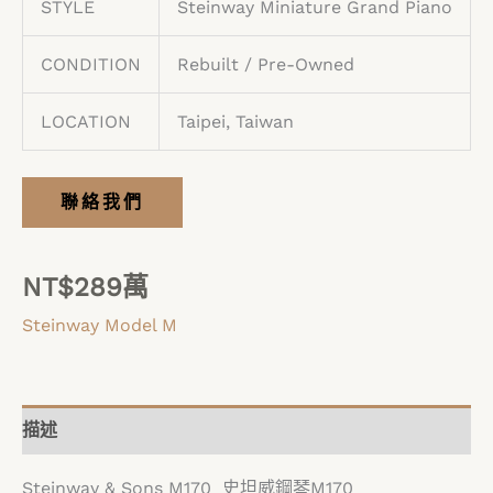
STYLE
Steinway Miniature Grand Piano
CONDITION
Rebuilt / Pre-Owned
LOCATION
Taipei, Taiwan
聯絡我們
NT$
289萬
Steinway Model M
描述
Steinway & Sons M170 史坦威鋼琴M170