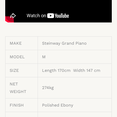
MAKE
Steinway Grand Piano
MODEL
M
SIZE
Length 170cm Width 147 cm
NET
274kg
WEIGHT
FINISH
Polished Ebony