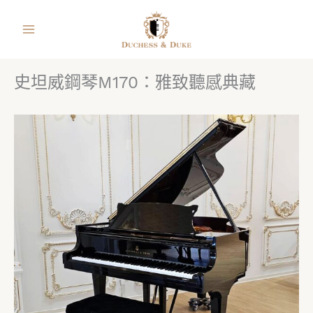
跳
facebook
instagram
line
youtube
shopping-
至
bag
主
要
史坦威鋼琴M170：雅致聽感典藏
內
容