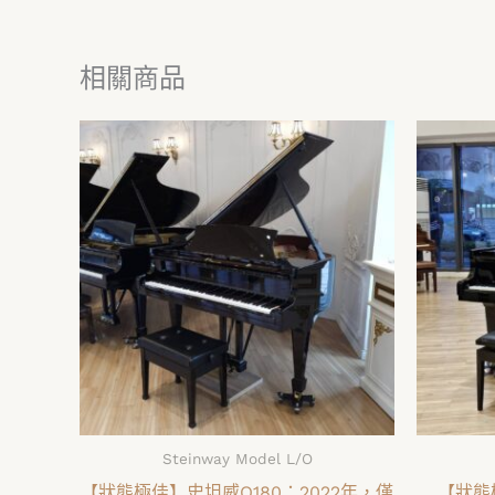
相關商品
Steinway Model L/O
【狀態極佳】史坦威O180：2022年，僅
【狀態極