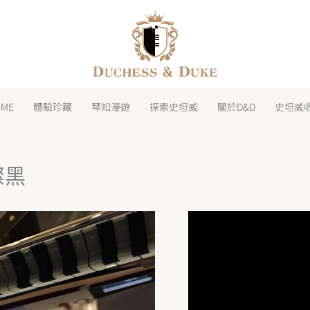
facebook
instagram
line
youtube
shopping-
bag
OME
體驗珍藏
琴知漫遊
探索史坦威
關於D&D
史坦威
璀璨黑