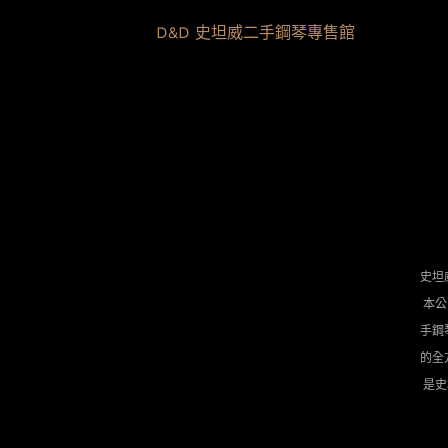
D&D 史坦威二手鋼琴專售館
史坦
本公
手鋼
的全
是史坦