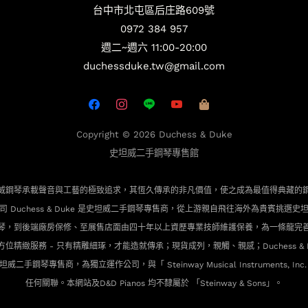
台中市北屯區后庄路609號
0972 384 957
週二~週六 11:00-20:00
duchessduke.tw@gmail.com
Copyright © 2026
Duchess & Duke
史坦威二手鋼琴專售館
威鋼琴承載聲音與工藝的極致追求，其恆久傳承的非凡價值，使之成為最值得典藏的
司 Duchess & Duke 是史坦威二手鋼琴專售商，從上游親自飛往海外為貴賓
挑選史
琴，到後端廠房保修、至展售店面由四十年以上資歷專業技師維護保養，為一條龍完
方位精緻服務 - 只有精雕細琢，才能造就傳承；現貨成列，親觸、親感；Duchess & D
威二手鋼琴專售商，為獨立運作公司，與「 Steinway Musical Instruments, Inc
任何關聯。本網站及D&D Pianos 均不隸屬於 「Steinway & Sons」。