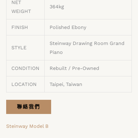
NET
364kg
WEIGHT
FINISH
Polished Ebony
Steinway Drawing Room Grand
STYLE
Piano
CONDITION
Rebuilt / Pre-Owned
LOCATION
Taipei, Taiwan
聯絡我們
Steinway Model B