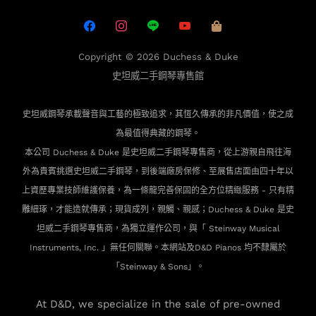
Copyright © 2026
Duchess & Duke
史坦威二手鋼琴專售館
史坦威鋼琴承載聲音與工藝的極致追求，其恆久傳承的非凡價值，使之成
為最值得典藏的鋼琴。
本公司 Duchess & Duke 是史坦威二手鋼琴專售商，從上游親自飛往海
外為貴賓
挑選史坦威二手鋼琴，到後端廠房保修、至展售店面由四十年以
上資歷專業技師維護保養，為一條龍完善保固的全方位精緻服務 - 只有精
雕細琢，才能造就傳承；現貨成列，親觸、親感；Duchess & Duke 是史
坦威二手鋼琴專售商，為獨立運作公司，與「 Steinway Musical
Instruments, Inc. 」無任何關聯。本網站及D&D Pianos 均不隸屬於
「Steinway & Sons」。
At D&D, we specialize in the sale of pre-owned