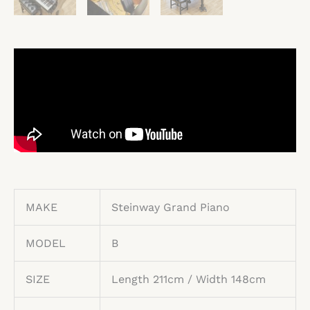
MAKE
Steinway Grand Piano
MODEL
B
SIZE
Length 211cm / Width 148cm