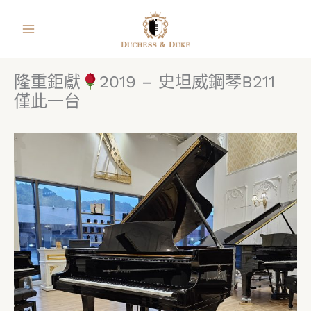
跳
facebook
instagram
line
youtube
shopping-
至
bag
主
要
隆重鉅獻
2019 – 史坦威鋼琴B211
內
僅此一台
容