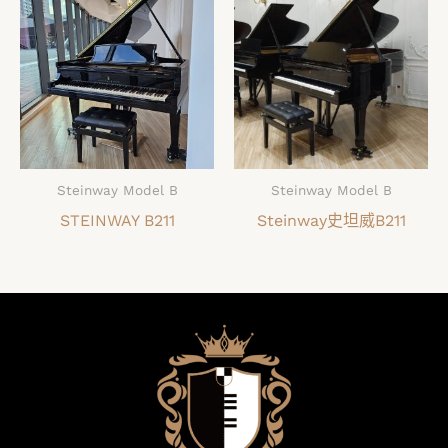
Steinway Model B
Steinway Model B
STEINWAY B211
Steinway史坦威B211