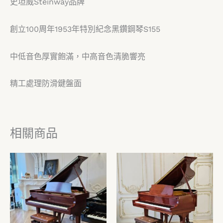
史坦威Steinway品牌
創立100周年1953年特別紀念黑鑽鋼琴S155
中低音色厚實飽滿，中高音色清脆響亮
精工處理防滑鍵盤面
相關商品