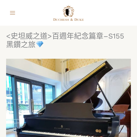
跳
facebook
instagram
line
youtube
shopping-
至
bag
主
要
<史坦威之道>百週年紀念篇章–S155
內
黑鑽之旅
容