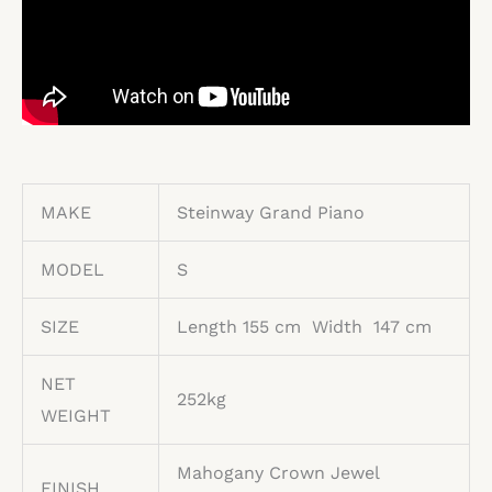
MAKE
Steinway Grand Piano
MODEL
S
SIZE
Length 155 cm Width 147 cm
NET
252kg
WEIGHT
Mahogany Crown Jewel
FINISH