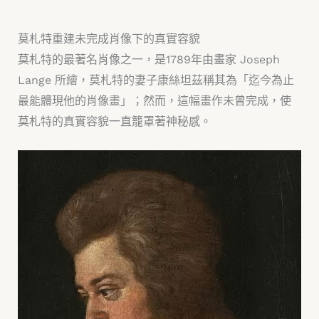
莫札特重建未完成肖像下的真實容貌
莫札特的最著名肖像之一，是1789年由畫家 Joseph
Lange 所繪，莫札特的妻子康絲坦茲稱其為「迄今為止
最能體現他的肖像畫」；然而，這幅畫作未曾完成，使
莫札特的真實容貌一直籠罩著神秘感。