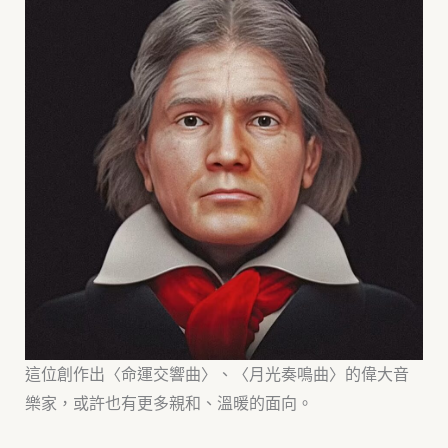
這位創作出〈命運交響曲〉、〈月光奏鳴曲〉的偉大音
樂家，或許也有更多親和、溫暖的面向。