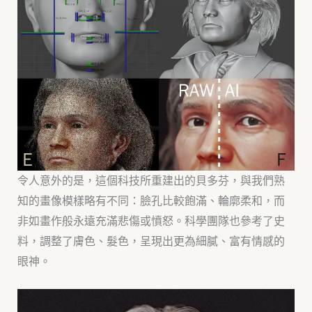
令人意外的是，這個科技所重建出的貝多芬，與我們熟
知的畫像模樣略有不同：臉孔比較飽滿、輪廓柔和，而
非如畫作般永遠充滿悲傷或憤怒。科學團隊也參考了史
料，調整了膚色、髮色，呈現出更為細膩、富有情感的
眼神。