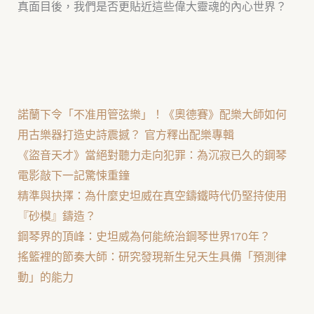
真面目後，我們是否更貼近這些偉大靈魂的內心世界？
諾蘭下令「不准用管弦樂」！《奧德賽》配樂大師如何
用古樂器打造史詩震撼？ 官方釋出配樂專輯
《盜音天才》當絕對聽力走向犯罪：為沉寂已久的鋼琴
電影敲下一記驚悚重鐘
精準與抉擇：為什麼史坦威在真空鑄鐵時代仍堅持使用
『砂模』鑄造？
鋼琴界的頂峰：史坦威為何能統治鋼琴世界170年？
搖籃裡的節奏大師：研究發現新生兒天生具備「預測律
動」的能力