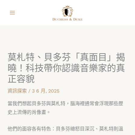
跳
facebook
instagram
line
youtube
shopping-
至
bag
主
要
內
容
莫札特、貝多芬「真面目」揭
曉！科技帶你認識音樂家的真
正容貌
資訊探索
/
3 6 月, 2025
當我們想起貝多芬與莫札特，腦海裡通常會浮現那些歷
史上流傳的肖像畫。
他們的面容各有特色：貝多芬總怒目深沉、莫札特則溫