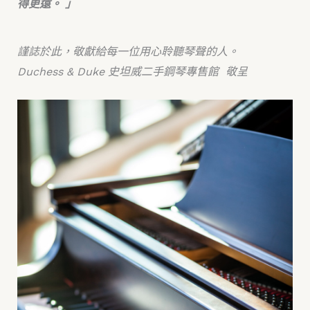
得更遠。 」
謹誌於此，敬獻給每一位用心聆聽琴聲的人。
Duchess & Duke 史坦威二手鋼琴專售館 敬呈