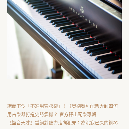
諾蘭下令「不准用管弦樂」！《奧德賽》配樂大師如何
用古樂器打造史詩震撼？ 官方釋出配樂專輯
《盜音天才》當絕對聽力走向犯罪：為沉寂已久的鋼琴