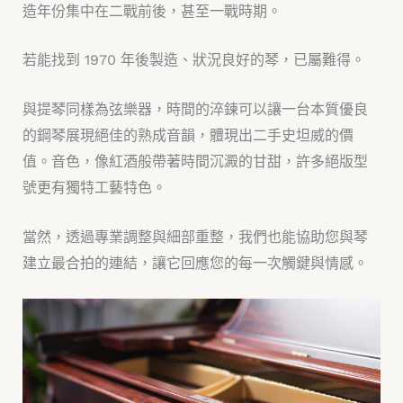
造年份集中在二戰前後，甚至一戰時期。
若能找到 1970 年後製造、狀況良好的琴，已屬難得。
與提琴同樣為弦樂器，時間的淬鍊可以讓一台本質優良
的鋼琴展現絕佳的熟成音韻，體現出二手史坦威的價
值。音色，像紅酒般帶著時間沉澱的甘甜，許多絕版型
號更有獨特工藝特色。
當然，透過專業調整與細部重整，我們也能協助您與琴
建立最合拍的連結，讓它回應您的每一次觸鍵與情感。