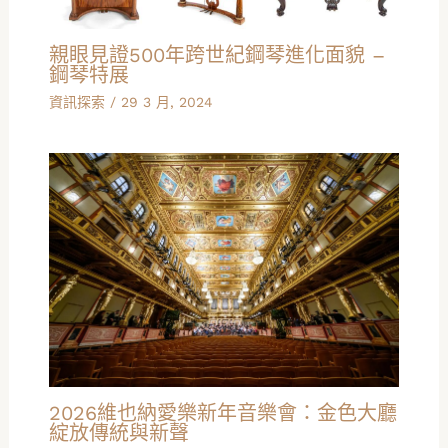
親眼見證500年跨世紀鋼琴進化面貌 –
鋼琴特展
資訊探索
/
29 3 月, 2024
2026維也納愛樂新年音樂會：金色大廳
綻放傳統與新聲