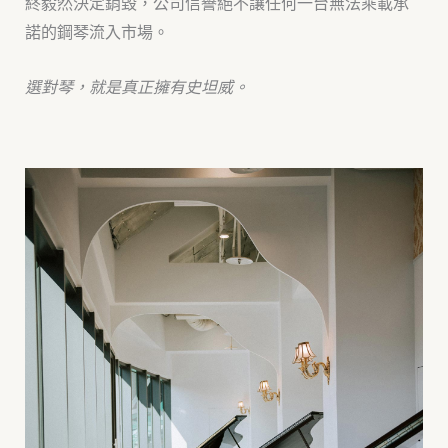
終毅然決定銷毀，公司信譽絕不讓任何一台無法乘載承
諾的鋼琴流入市場。
選對琴，就是真正擁有史坦威。