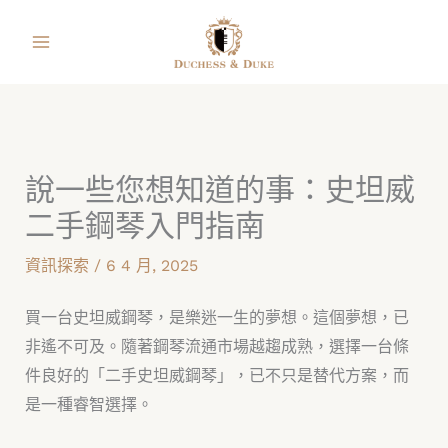
跳
facebook
instagram
line
youtube
shopping-
至
bag
主
要
內
容
說一些您想知道的事：史坦威
二手鋼琴入門指南
資訊探索
/
6 4 月, 2025
買一台史坦威鋼琴，是樂迷一生的夢想。這個夢想，已
非遙不可及。隨著鋼琴流通市場越趨成熟，選擇一台條
件良好的「二手史坦威鋼琴」，已不只是替代方案，而
是一種睿智選擇。