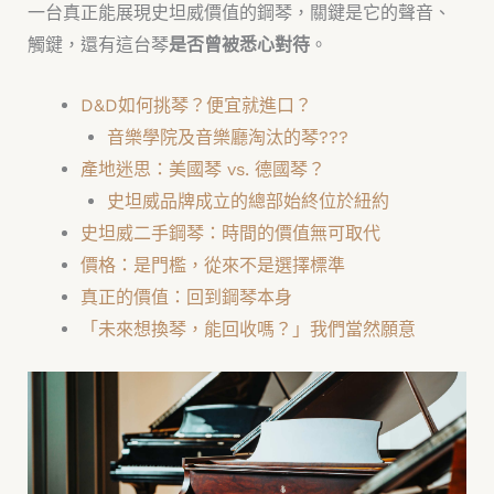
一台真正能展現史坦威價值的鋼琴，關鍵是它的聲音、
觸鍵，還有這台琴
是否曾被悉心對待
。
D&D如何挑琴？便宜就進口？
音樂學院及音樂廳淘汰的琴???
產地迷思：美國琴 vs. 德國琴？
史坦威品牌成立的總部始終位於紐約
史坦威二手鋼琴：時間的價值無可取代
價格：是門檻，從來不是選擇標準
真正的價值：回到鋼琴本身
「未來想換琴，能回收嗎？」我們當然願意