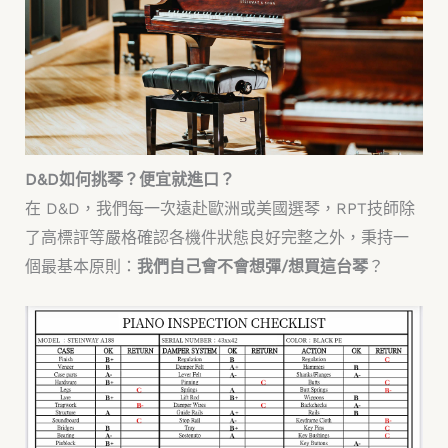
D&D如何挑琴？便宜就進口？
在 D&D，我們每一次遠赴歐洲或美國選琴，RPT技師除
了高標評等嚴格確認各機件狀態良好完整之外，秉持一
個最基本原則：
我們自己會不會想彈/想買這台琴
？