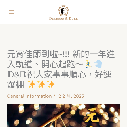
跳
facebook
instagram
line
youtube
shopping-
至
bag
主
要
內
容
元宵佳節到啦~!!! 新的一年進
入軌道、開心起跑～
𝔻&𝔻祝大家事事順心，好運
爆棚
General Information
/
12 2 月, 2025