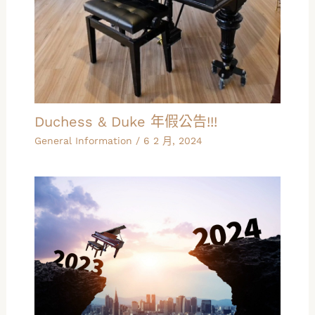
Duchess & Duke 年假公告!!!
General Information
/
6 2 月, 2024