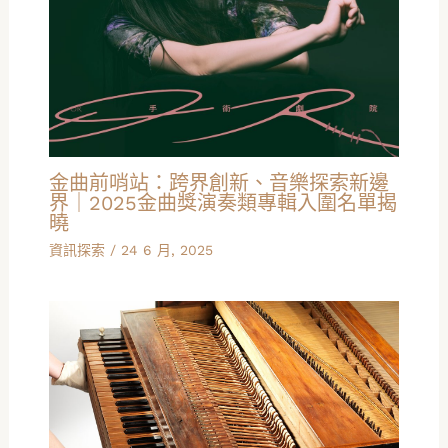
金曲前哨站：跨界創新、音樂探索新邊
界｜2025金曲獎演奏類專輯入圍名單揭
曉
資訊探索
/
24 6 月, 2025