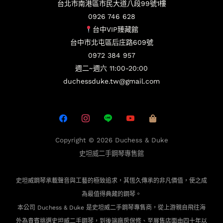
台北市南港區市民大道八段99號1樓
0926 746 628
台中VIP臻藏館
台中市北屯區后庄路609號
0972 384 957
週二~週六 11:00-20:00
duchessduke.tw@gmail.com
Copyright © 2026
Duchess & Duke
史坦威二手鋼琴專售館
史坦威鋼琴承載聲音與工藝的極致追求，其恆久傳承的非凡價值，使之成
為最值得典藏的鋼琴。
本公司 Duchess & Duke 是史坦威二手鋼琴專售商，從上游親自飛往海
外為貴賓
挑選史坦威二手鋼琴，到後端廠房保修、至展售店面由四十年以