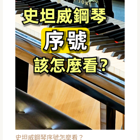
史坦威鋼琴序號怎麼看？