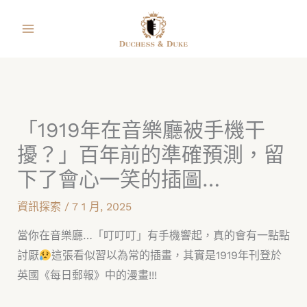
跳
facebook
instagram
line
youtube
shopping-
至
bag
主
要
內
容
「1919年在音樂廳被手機干
擾？」百年前的準確預測，留
下了會心一笑的插圖…
資訊探索
/
7 1 月, 2025
當你在音樂廳…「叮叮叮」有手機響起，真的會有一點點
討厭
這張看似習以為常的插畫，其實是1919年刊登於
英國《每日郵報》中的漫畫!!!