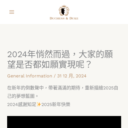
跳
facebook
instagram
line
youtube
shopping-
至
bag
主
要
內
容
2024年悄然而過，大家的願
望是否都如願實現呢？
General Information
/
31 12 月, 2024
在新年的倒數聲中，帶著滿滿的期待，重新描繪2025自
己的夢想藍圖。
2024感謝知足
2025新年快樂