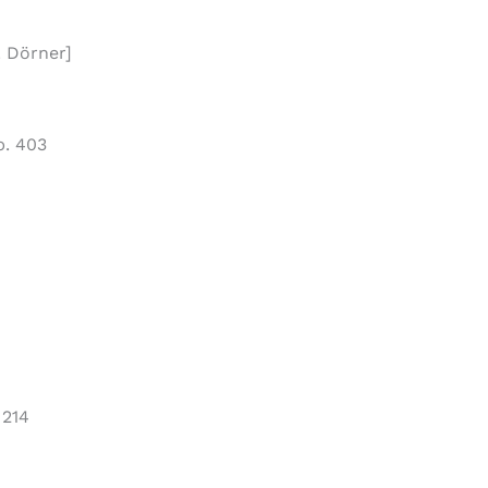
. Dörner]
p. 403
 214