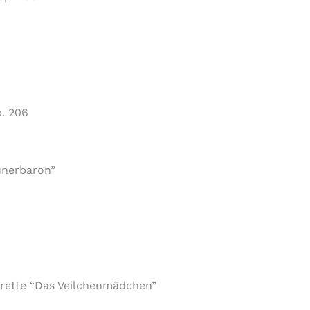
p. 206
unerbaron”
erette “Das Veilchenmädchen”