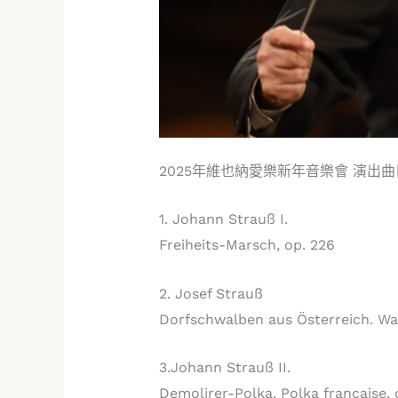
2025年維也納愛樂新年音樂會 演出
1. Johann Strauß I.
Freiheits-Marsch, op. 226
2. Josef Strauß
Dorfschwalben aus Österreich. Wal
3.Johann Strauß II.
Demolirer-Polka. Polka francaise, 