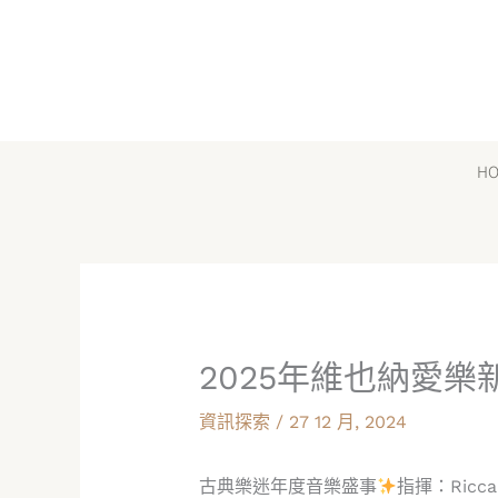
跳
至
主
要
內
H
容
2025年維也納愛
資訊探索
/
27 12 月, 2024
古典樂迷年度音樂盛事
指揮：Riccar