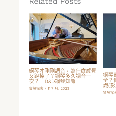
Related Posts
鋼琴才剛剛調音，為什麼感覺
鋼琴
又跑掉了？鋼琴多久調音一
全？
次？｜D&D鋼琴知識
識(影
資訊探索
/
11 7 月, 2023
資訊探