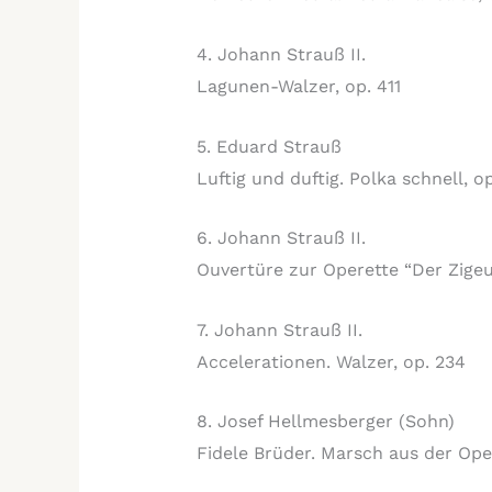
4. Johann Strauß II.
Lagunen-Walzer, op. 411
5. Eduard Strauß
Luftig und duftig. Polka schnell, o
6. Johann Strauß II.
Ouvertüre zur Operette “Der Zige
7. Johann Strauß II.
Accelerationen. Walzer, op. 234
8. Josef Hellmesberger (Sohn)
Fidele Brüder. Marsch aus der Op