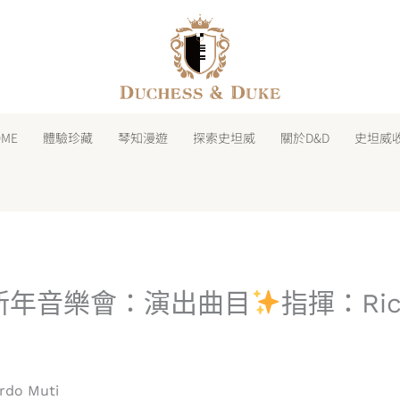
facebook
instagram
line
youtube
shopping-
bag
OME
體驗珍藏
琴知漫遊
探索史坦威
關於D&D
史坦威
樂新年音樂會：演出曲目
指揮：Ricc
do Muti