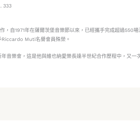
. 333
愛樂的合作，自1971年在薩爾茨堡音樂節以來，已經攜手完成超過550
iccardo Muti名譽會員殊榮。
第七度指揮新年音樂會，這是他與維也納愛樂長達半世紀合作歷程中，又