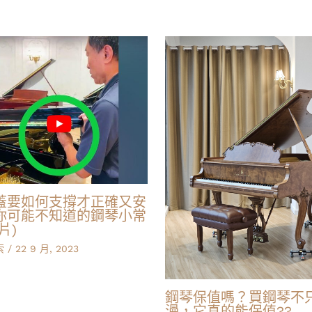
蓋要如何支撐才正確又安
你可能不知道的鋼琴小常
片)
索
/
22 9 月, 2023
鋼琴保值嗎？買鋼琴不
漫，它真的能保值??