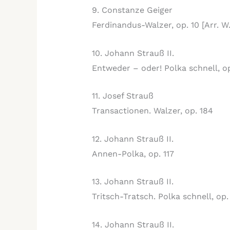
9. Constanze Geiger
Ferdinandus-Walzer, op. 10 [Arr. W
10. Johann Strauß II.
Entweder – oder! Polka schnell, o
11. Josef Strauß
Transactionen. Walzer, op. 184
12. Johann Strauß II.
Annen-Polka, op. 117
13. Johann Strauß II.
Tritsch-Tratsch. Polka schnell, op.
14. Johann Strauß II.