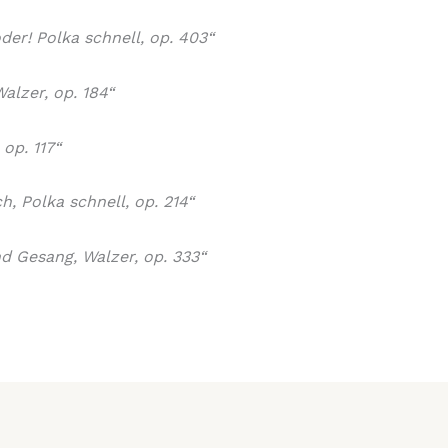
der! Polka schnell, op. 403“
Walzer, op. 184“
op. 117“
h, Polka schnell, op. 214“
nd Gesang, Walzer, op. 333“