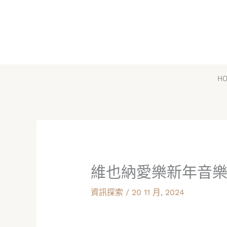
跳
至
主
要
內
H
容
維也納愛樂新年音
資訊探索
/
20 11 月, 2024