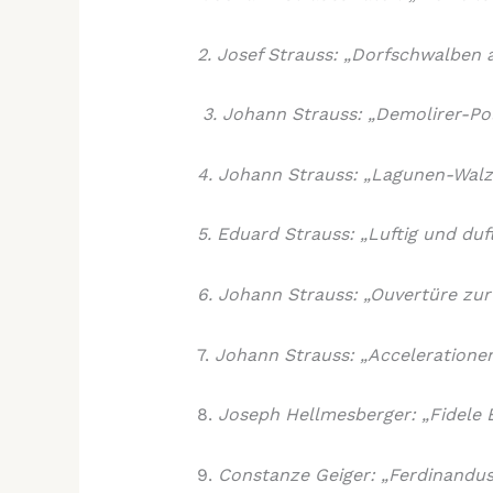
​2. Josef Strauss: „Dorfschwalben 
​ 3. Johann Strauss: „Demolirer-Pol
​4. Johann Strauss: „Lagunen-Walze
​5. Eduard Strauss: „Luftig und duf
​6. Johann Strauss: „Ouvertüre zu
7.
​ Johann Strauss: „Accelerationen
8.
​ Joseph Hellmesberger: „Fide
9.
​ Constanze Geiger: „Ferdin