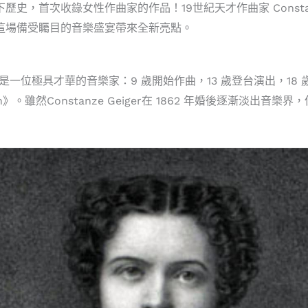
，首次收錄女性作曲家的作品！19世紀天才作曲家 Constanze Ge
為這場備受矚目的音樂盛宴帶來全新亮點。
 1853 年，是一位極具才華的音樂家：9 歲開始作曲，13 歲登台演出，
smarsch》。雖然Constanze Geiger在 1862 年婚後逐
。