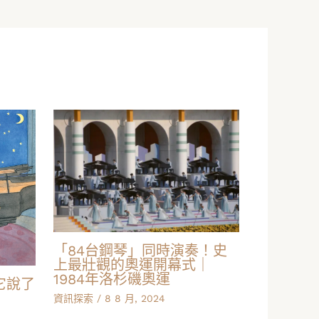
「84台鋼琴」同時演奏！史
上最壯觀的奧運開幕式｜
1984年洛杉磯奧運
它說了
資訊探索
/
8 8 月, 2024