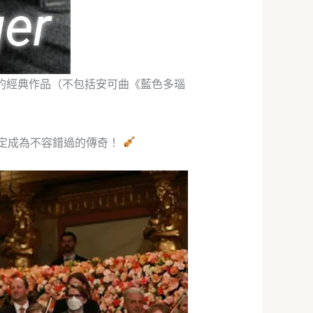
他的經典作品（不包括安可曲《藍色多瑙
會注定成為不容錯過的傳奇！