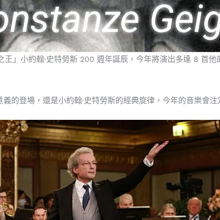
王」小約翰·史特勞斯 200 週年誕辰，今年將演出多達 8 首
r 充滿歷史意義的登場，還是小約翰·史特勞斯的經典旋律，今年的音樂