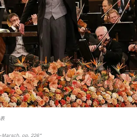
目表
s-Marsch, op. 226“