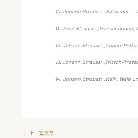
​10. Johann Strauss: „Entweder – o
​11. Josef Strauss: „Transactionen, 
​12. Johann Strauss: „Annen-Polka, 
​13. Johann Strauss: „Tritsch-Tratsc
14.
​ Johann Strauss: „Wein, Weib u
←
上一篇文章