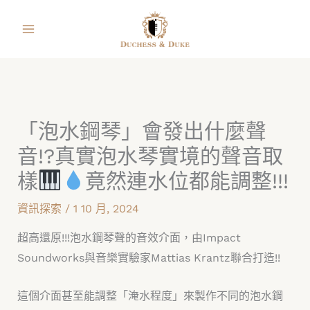
跳
facebook
instagram
line
youtube
shopping-
至
bag
主
要
內
容
「泡水鋼琴」會發出什麼聲
音!?真實泡水琴實境的聲音取
樣
竟然連水位都能調整!!!
資訊探索
/
1 10 月, 2024
超高還原!!!泡水鋼琴聲的音效介面，由Impact
Soundworks與音樂實驗家Mattias Krantz聯合打造!!
這個介面甚至能調整「淹水程度」來製作不同的泡水鋼