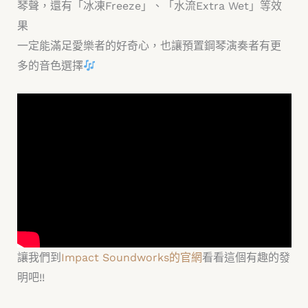
琴聲，還有「冰凍Freeze」、「水流Extra Wet」等效
果
一定能滿足愛樂者的好奇心，也讓預置鋼琴演奏者有更
多的音色選擇
讓我們到
Impact Soundworks的官網
看看這個有趣的發
明吧!!