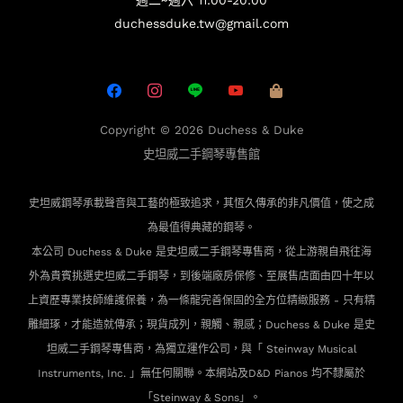
週二~週六 11:00-20:00
duchessduke.tw@gmail.com
Copyright © 2026
Duchess & Duke
史坦威二手鋼琴專售館
史坦威鋼琴承載聲音與工藝的極致追求，其恆久傳承的非凡價值，使之成
為最值得典藏的鋼琴。
本公司 Duchess & Duke 是史坦威二手鋼琴專售商，從上游親自飛往海
外為貴賓
挑選史坦威二手鋼琴，到後端廠房保修、至展售店面由四十年以
上資歷專業技師維護保養，為一條龍完善保固的全方位精緻服務 - 只有精
雕細琢，才能造就傳承；現貨成列，親觸、親感；Duchess & Duke 是史
坦威二手鋼琴專售商，為獨立運作公司，與「 Steinway Musical
Instruments, Inc. 」無任何關聯。本網站及D&D Pianos 均不隸屬於
「Steinway & Sons」。