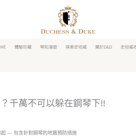
facebook
instagram
line
youtube
shopping-
bag
OME
體驗珍藏
琴知漫遊
探索史坦威
關於D&D
史坦威
？千萬不可以躲在鋼琴下!!
起 — 包含針對鋼琴的地震預防措施