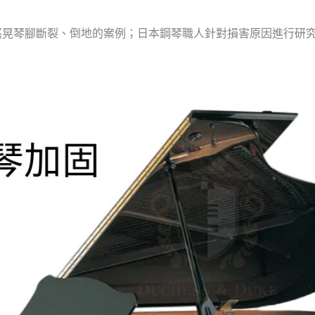
搖晃琴腳斷裂、倒地的案例；日本鋼琴職人針對損害原因進行研