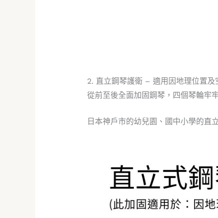
2. 直立鋼琴護衛 – 適用因地理位
從前至後全面加固鋼琴，四個琴輪牢
日本神戶市的幼兒園、國中小學的直