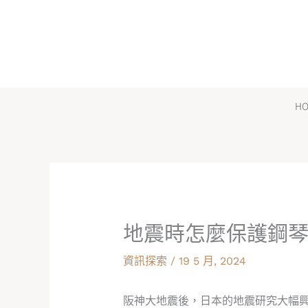
跳
至
主
要
內
H
容
地震時怎麼保護鋼琴
資訊探索
/
19 5 月, 2024
阪神大地震後，日本的地震研究大幅興