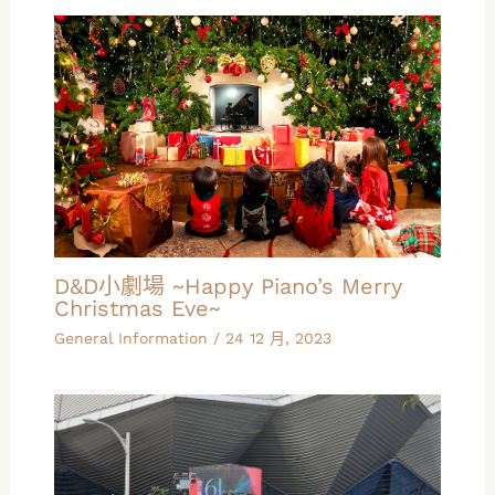
D&D小劇場 ~Happy Piano’s Merry
Christmas Eve~
General Information
/
24 12 月, 2023