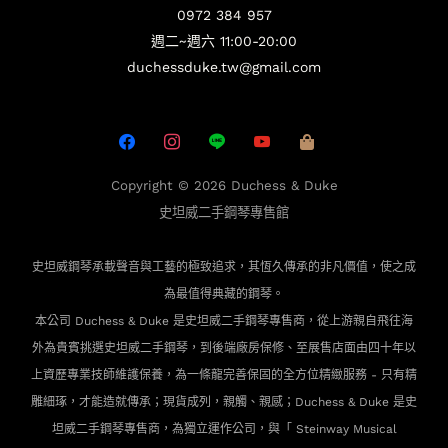
0972 384 957
週二~週六 11:00-20:00
duchessduke.tw@gmail.com
Copyright © 2026
Duchess & Duke
史坦威二手鋼琴專售館
史坦威鋼琴承載聲音與工藝的極致追求，其恆久傳承的非凡價值，使之成
為最值得典藏的鋼琴。
本公司 Duchess & Duke 是史坦威二手鋼琴專售商，從上游親自飛往海
外為貴賓
挑選史坦威二手鋼琴，到後端廠房保修、至展售店面由四十年以
上資歷專業技師維護保養，為一條龍完善保固的全方位精緻服務 - 只有精
雕細琢，才能造就傳承；現貨成列，親觸、親感；Duchess & Duke 是史
坦威二手鋼琴專售商，為獨立運作公司，與「 Steinway Musical