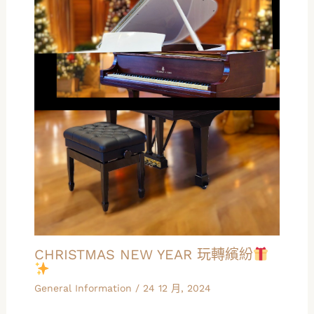
CHRISTMAS NEW YEAR 玩轉繽紛
General Information
/
24 12 月, 2024