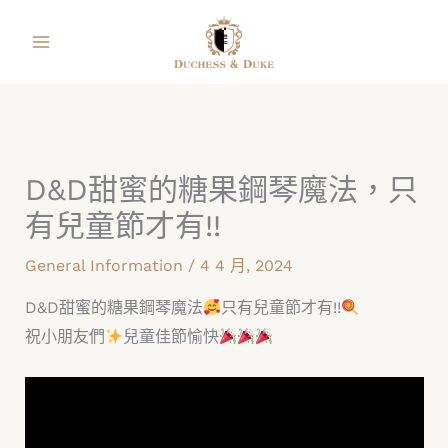
跳
facebook
instagram
line
youtube
shopping-
至
bag
主
要
內
容
D&D甜蜜的糖果鋼琴魔法，只
有兒童節才有!!
General Information
/
4 4 月, 2024
D&D甜蜜的糖果鋼琴魔法
只有兒童節才有!!
祝小朋友們
兒童佳節愉快