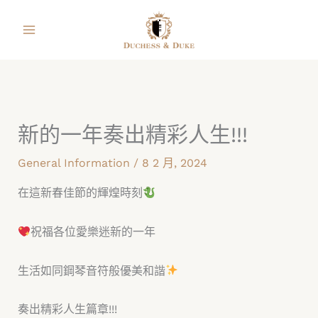
跳
facebook
instagram
line
youtube
shopping-
至
bag
主
要
內
容
新的一年奏出精彩人生!!!​
General Information
/
8 2 月, 2024
在這新春佳節的輝煌時刻
祝福各位愛樂迷新的一年
生活如同鋼琴音符般優美和諧
奏出精彩人生篇章!!!