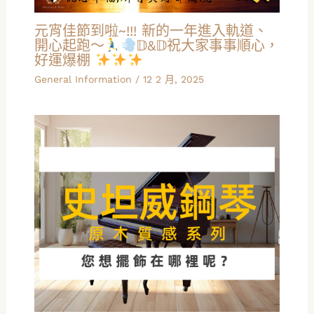
元宵佳節到啦~!!! 新的一年進入軌道、
開心起跑～
𝔻&𝔻祝大家事事順心，
好運爆棚
General Information
/
12 2 月, 2025