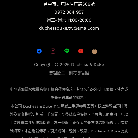
台中市北屯區后庄路609號
0972 384 957
週二~週六 11:00-20:00
duchessduke.tw@gmail.com
Copyright © 2026
Duchess & Duke
史坦威二手鋼琴專售館
史坦威鋼琴承載聲音與工藝的極致追求，其恆久傳承的非凡價值，使之成
為最值得典藏的鋼琴。
本公司 Duchess & Duke 是史坦威二手鋼琴專售商，從上游親自飛往海
外為貴賓
挑選史坦威二手鋼琴，到後端廠房保修、至展售店面由四十年以
上資歷專業技師維護保養，為一條龍完善保固的全方位精緻服務 - 只有精
雕細琢，才能造就傳承；現貨成列，親觸、親感；Duchess & Duke 是史