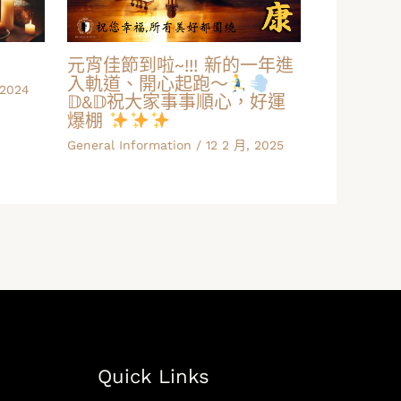
元宵佳節到啦~!!! 新的一年進
入軌道、開心起跑～
 2024
𝔻&𝔻祝大家事事順心，好運
爆棚
General Information
/
12 2 月, 2025
Quick Links