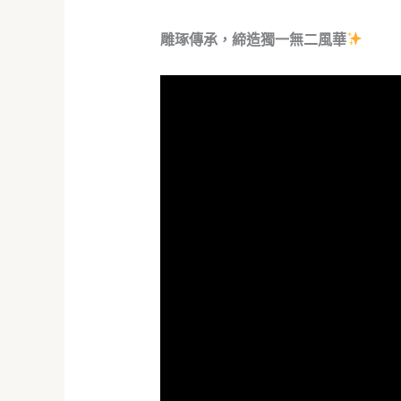
雕琢傳承，締造獨一無二風華