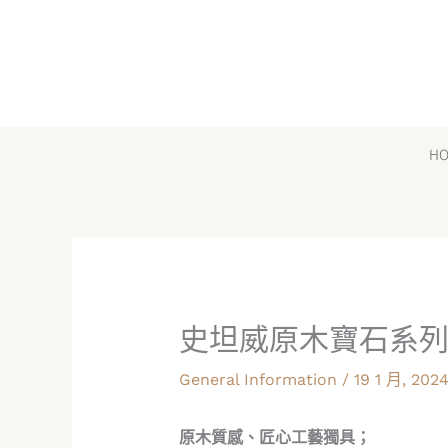
跳
至
主
要
內
H
容
史坦威原木寶石系
General Information
/
19 1 月, 202
原木質感、匠心工藝獨具；