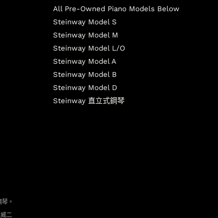
All Pre-Owned Piano Models Below
Steinway Model S
Steinway Model M
Steinway Model L/O
Steinway Model A
Steinway Model B
Steinway Model D
Steinway 直立式鋼琴
鋼琴。
坦威二