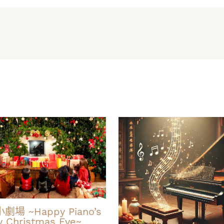
劇場 ~Happy Piano’s
y Christmas Eve~