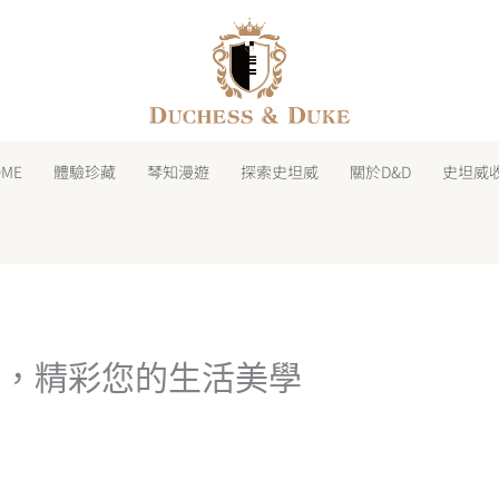
facebook
instagram
line
youtube
shopping-
bag
OME
體驗珍藏
琴知漫遊
探索史坦威
關於D&D
史坦威
列，精彩您的生活美學
4