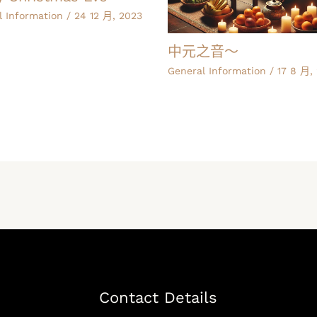
l Information
/
24 12 月, 2023
中元之音～
General Information
/
17 8 月,
Contact Details