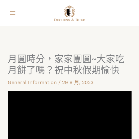
跳
facebook
instagram
line
youtube
shopping-
至
bag
主
要
內
容
月圓時分，家家團圓~大家吃
月餅了嗎？​祝中秋假期愉快
General Information
/
29 9 月, 2023