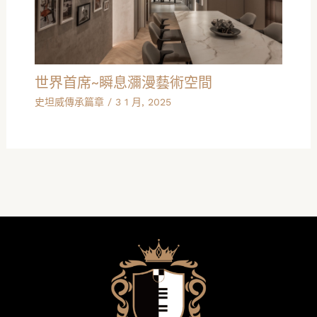
世界首席~瞬息瀰漫藝術空間
史坦威傳承篇章
/
3 1 月, 2025