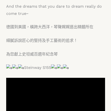
And the dreams that you dare to dream really do
come true~
德國到美國，橫跨大西洋，琴聲娓娓道出精髓所在
細膩訴說匠心的堅持及手工藝術的追求！
為您獻上史坦威百週年紀念琴
Steinway S155