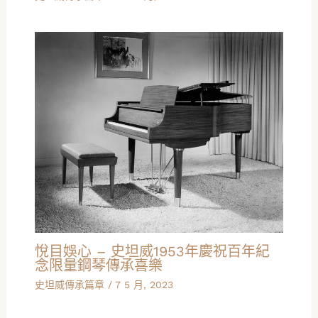
悅目娛心 – 史坦威1953年慶祝百年紀
念限量鋼琴傳承喜樂
史坦威傳承篇章
/
7 5 月, 2023