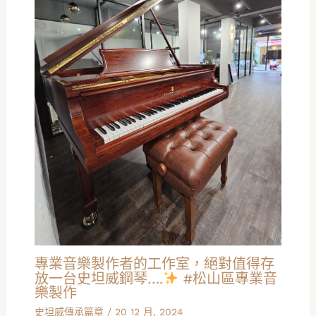
專業音樂製作者的工作室，絕對值得存
放一台史坦威鋼琴….
#松山區專業音
樂製作
史坦威傳承篇章
/
20 12 月, 2024