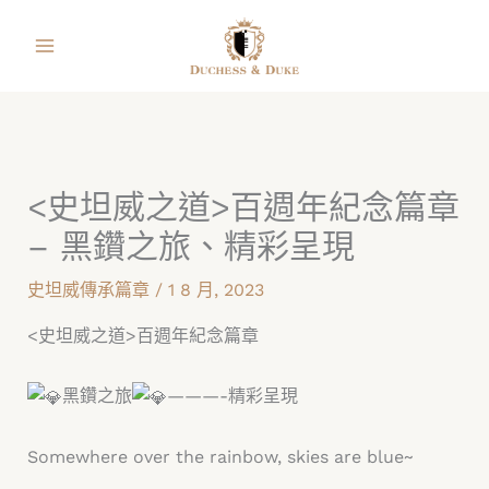
跳
facebook
instagram
line
youtube
shopping-
至
bag
主
要
內
容
<史坦威之道>百週年紀念篇章
– 黑鑽之旅、精彩呈現
史坦威傳承篇章
/
1 8 月, 2023
<史坦威之道>百週年紀念篇章
黑鑽之旅
———-精彩呈現
​Somewhere over the rainbow, skies are blue~