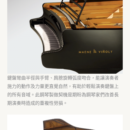
鍵盤彎曲半徑與手臂、肩膀旋轉弧度吻合，能讓演奏者
施力的動作及力量更直覺自然，有助於輕鬆演奏鍵盤上
的所有音域。此鋼琴製做契機是期盼為鋼琴家們改善長
期演奏時造成的重複性勞損。