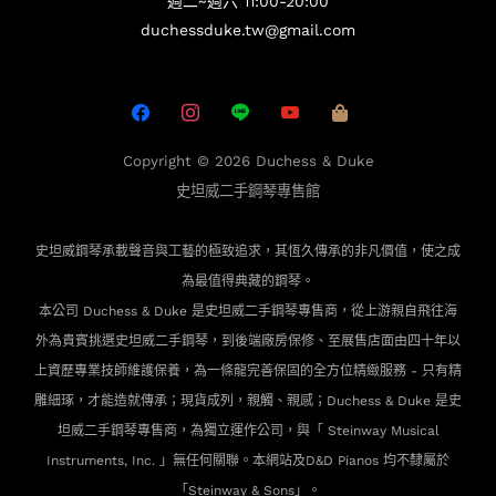
週二~週六 11:00-20:00
duchessduke.tw@gmail.com
Copyright © 2026
Duchess & Duke
史坦威二手鋼琴專售館
史坦威鋼琴承載聲音與工藝的極致追求，其恆久傳承的非凡價值，使之成
為最值得典藏的鋼琴。
本公司 Duchess & Duke 是史坦威二手鋼琴專售商，從上游親自飛往海
外為貴賓
挑選史坦威二手鋼琴，到後端廠房保修、至展售店面由四十年以
上資歷專業技師維護保養，為一條龍完善保固的全方位精緻服務 - 只有精
雕細琢，才能造就傳承；現貨成列，親觸、親感；Duchess & Duke 是史
坦威二手鋼琴專售商，為獨立運作公司，與「 Steinway Musical
Instruments, Inc. 」無任何關聯。本網站及D&D Pianos 均不隸屬於
「Steinway & Sons」。