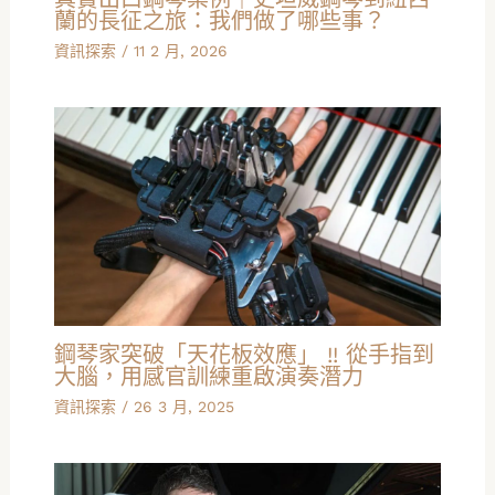
蘭的長征之旅：我們做了哪些事？
資訊探索
/
11 2 月, 2026
鋼琴家突破「天花板效應」 !! 從手指到
大腦，用感官訓練重啟演奏潛力
資訊探索
/
26 3 月, 2025