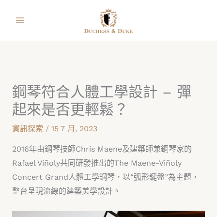
跳
facebook
instagram
line
youtube
shopping-
至
bag
主
要
內
容
鋼琴符合人體工學設計 – 彈
起來是否更輕鬆？
資訊探索
/
15 7 月, 2023
2016年由鋼琴技師Chris Maene及建築師兼鋼琴家的
Rafael Viñoly共同研發推出的The Maene-Viñoly
Concert Grand人體工學鋼琴，以“弧形鍵盤”為主題，
整台呈現流線的建築美學設計。