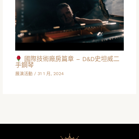
國際技術廠房篇章 – D&D史坦威二
手鋼琴
展演活動
/
31 1 月, 2024