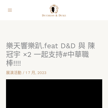
跳
facebook
instagram
line
youtube
shopping-
至
bag
主
要
內
容
樂天響樂趴.feat D&D 與 陳
冠宇 ×2​ 一起支持#中華職
棒!!!!
展演活動
/
1 7 月, 2023