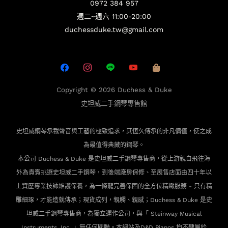
0972 384 957
週二~週六 11:00-20:00
duchessduke.tw@gmail.com
Copyright © 2026
Duchess & Duke
史坦威二手鋼琴專售館
史坦威鋼琴承載聲音與工藝的極致追求，其恆久傳承的非凡價值，使之成
為最值得典藏的鋼琴。
本公司 Duchess & Duke 是史坦威二手鋼琴專售商，從上游親自飛往海
外為貴賓
挑選史坦威二手鋼琴，到後端廠房保修、至展售店面由四十年以
上資歷專業技師維護保養，為一條龍完善保固的全方位精緻服務 - 只有精
雕細琢，才能造就傳承；現貨成列，親觸、親感；Duchess & Duke 是史
坦威二手鋼琴專售商，為獨立運作公司，與「 Steinway Musical
Instruments, Inc. 」無任何關聯。本網站及D&D Pianos 均不隸屬於