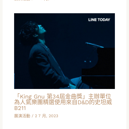
「King Gnu 第34屆金曲獎」主辦單位
為人氣樂團精選使用來自D&D的史坦威
B211
展演活動
/
2 7 月, 2023